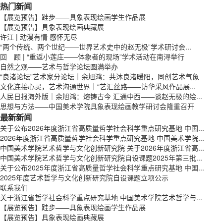
热门新闻
【展览预告】跬步——具象表现绘画学生作品展
【展览预告】具象表现绘画典藏展
许江 | 动漫有情 感怀无尽
“两个传统、两个世纪——世界艺术史中的赵无极”学术研讨会...
回 顾 | “重返小莲庄——体象者的现场”学术活动在南浔举行
自然之观——艺术与哲学论坛圆满举办
“良渚论坛”艺术家分论坛｜余旭鸿：共沐良渚暖阳，同创艺术气象
文化连接心灵，艺术沟通世界｜“艺汇丝路——访华采风作品展...
人民日报海外版｜余旭鸿：熔铸古今 汇通中西——谈赵无极的绘...
思想与方法——中国美术学院具象表现绘画教学研讨会隆重召开
最新新闻
关于公布2026年度浙江省高质量哲学社会科学重点研究基地 中国...
2026年度浙江省高质量哲学社会科学重点研究基地 中国美术学院...
中国美术学院艺术哲学与文化创新研究院 关于2026年度浙江省高...
中国美术学院艺术哲学与文化创新研究院自设课题2025年第三批...
关于公布2025年度浙江省高质量哲学社会科学重点研究基地 中国...
2025年度艺术哲学与文化创新研究院自设课题立项公示
联系我们
关于浙江省哲学社会科学重点研究基地 中国美术学院艺术哲学与...
【展览预告】跬步——具象表现绘画学生作品展
【展览预告】具象表现绘画典藏展