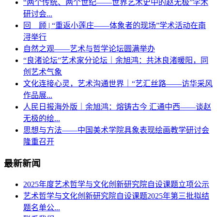
“两个传统、两个世纪——世界艺术史中的赵无极”学术
研讨会...
回 顾 | “重返小莲庄——体象者的现场”学术活动在南
浔举行
自然之观——艺术与哲学论坛圆满举办
“良渚论坛”艺术家分论坛｜余旭鸿：共沐良渚暖阳，同
创艺术气象
文化连接心灵，艺术沟通世界｜“艺汇丝路——访华采风
作品展...
人民日报海外版｜余旭鸿：熔铸古今 汇通中西——谈赵
无极的绘...
思想与方法——中国美术学院具象表现绘画教学研讨会
隆重召开
最新新闻
2025年度艺术哲学与文化创新研究院自设课题立项公示
艺术哲学与文化创新研究院自设课题2025年第三批拟结
题名单公...