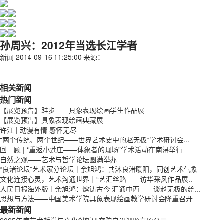
孙周兴：2012年当选长江学者
新闻
2014-09-16 11:25:00
来源：
相关新闻
热门新闻
【展览预告】跬步——具象表现绘画学生作品展
【展览预告】具象表现绘画典藏展
许江 | 动漫有情 感怀无尽
“两个传统、两个世纪——世界艺术史中的赵无极”学术研讨会...
回 顾 | “重返小莲庄——体象者的现场”学术活动在南浔举行
自然之观——艺术与哲学论坛圆满举办
“良渚论坛”艺术家分论坛｜余旭鸿：共沐良渚暖阳，同创艺术气象
文化连接心灵，艺术沟通世界｜“艺汇丝路——访华采风作品展...
人民日报海外版｜余旭鸿：熔铸古今 汇通中西——谈赵无极的绘...
思想与方法——中国美术学院具象表现绘画教学研讨会隆重召开
最新新闻
2025年度艺术哲学与文化创新研究院自设课题立项公示