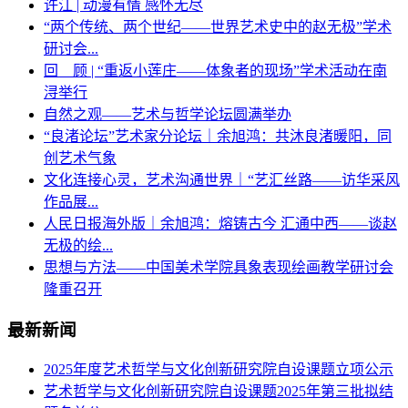
许江 | 动漫有情 感怀无尽
“两个传统、两个世纪——世界艺术史中的赵无极”学术
研讨会...
回 顾 | “重返小莲庄——体象者的现场”学术活动在南
浔举行
自然之观——艺术与哲学论坛圆满举办
“良渚论坛”艺术家分论坛｜余旭鸿：共沐良渚暖阳，同
创艺术气象
文化连接心灵，艺术沟通世界｜“艺汇丝路——访华采风
作品展...
人民日报海外版｜余旭鸿：熔铸古今 汇通中西——谈赵
无极的绘...
思想与方法——中国美术学院具象表现绘画教学研讨会
隆重召开
最新新闻
2025年度艺术哲学与文化创新研究院自设课题立项公示
艺术哲学与文化创新研究院自设课题2025年第三批拟结