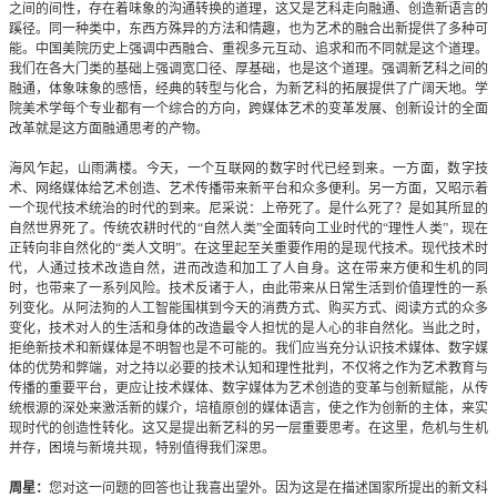
之间的间性，存在着味象的沟通转换的道理，这又是艺科走向融通、创造新语言的
蹊径。同一种类中，东西方殊异的方法和情趣，也为艺术的融合出新提供了多种可
能。中国美院历史上强调中西融合、重视多元互动、追求和而不同就是这个道理。
我们在各大门类的基础上强调宽口径、厚基础，也是这个道理。强调新艺科之间的
融通，体象味象的感悟，经典的转型与化合，为新艺科的拓展提供了广阔天地。学
院美术学每个专业都有一个综合的方向，跨媒体艺术的变革发展、创新设计的全面
改革就是这方面融通思考的产物。
海风乍起，山雨满楼。今天，一个互联网的数字时代已经到来。一方面，数字技
术、网络媒体给艺术创造、艺术传播带来新平台和众多便利。另一方面，又昭示着
一个现代技术统治的时代的到来。尼采说：上帝死了。是什么死了？是如其所显的
自然世界死了。传统农耕时代的“自然人类”全面转向工业时代的“理性人类”，现在
正转向非自然化的“类人文明”。在这里起至关重要作用的是现代技术。现代技术时
代，人通过技术改造自然，进而改造和加工了人自身。这在带来方便和生机的同
时，也带来了一系列风险。技术反诸于人，由此带来从日常生活到价值理性的一系
列变化。从阿法狗的人工智能围棋到今天的消费方式、购买方式、阅读方式的众多
变化，技术对人的生活和身体的改造最令人担忧的是人心的非自然化。当此之时，
拒绝新技术和新媒体是不明智也是不可能的。我们应当充分认识技术媒体、数字媒
体的优势和弊端，对之持以必要的技术认知和理性批判，不仅将之作为艺术教育与
传播的重要平台，更应让技术媒体、数字媒体为艺术创造的变革与创新赋能，从传
统根源的深处来激活新的媒介，培植原创的媒体语言，使之作为创新的主体，来实
现时代的创造性转化。这又是提出新艺科的另一层重要思考。在这里，危机与生机
并存，困境与新境共现，特别值得我们深思。
周星：
您对这一问题的回答也让我喜出望外。因为这是在描述国家所提出的新文科