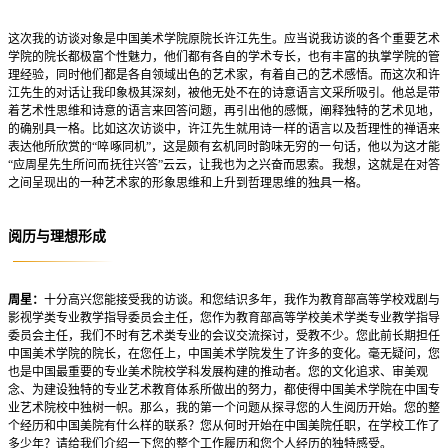
这次我的访谈对象是中国美术学院原院长许江先生。应当说我访谈的各个重要艺术
学院的院长都极富个性魅力，他们都有各自的学术专长，也有丰富的执掌学院的管
理经验，同时他们都是各自领域出色的艺术家，有着自己的艺术感悟。而这次和许
江先生的对话让我印象极其深刻，被他无处不在的诗意语言文采所吸引。他总是带
着艺术性思维和诗意的语言来回答问题，再引出他的感慨，阐释独特的艺术见地，
的确别具一格。比如这次访谈中，许江先生就用诗一样的语言以及哲理性的禅语来
表达他所欣赏的“啐啄同机”，这是颇有玄机同时韵味无穷的一句话，他以为这才能
“应周星先生所问而抚往兴答”云云，让我也为之兴奋而思索。我想，这就是在对答
之间呈现出的一种艺术家的形象思维和上升到哲理思维的独具一格。
阅历与理想形成
周星：
十分高兴您能接受我的访谈。和您结识多年，我作为教育部高等学校戏剧与
影视学类专业教学指导委员会主任，您作为教育部高等学校美术学类专业教学指导
委员会主任，我们不时有艺术类专业的会议交流探讨，受教不少。您此前长期担任
中国美术学院的院长，在您任上，中国美术学院发生了许多的变化。毫无疑问，您
也是中国最重要的专业美术院校学科发展构建的推动者。您的文化追求、审美观
念、为建设独特的专业艺术教育体系所做出的努力，都使得中国美术学院在中国专
业艺术院校中独树一帜。那么，我的第一个问题从探寻您的人生阅历开始。您的整
个经历和中国美院有什么样的联系？您从何时开始在中国美院任职，在学校工作了
多少年？请给我们介绍一下您的整个工作履历和您个人经历的独特感受。