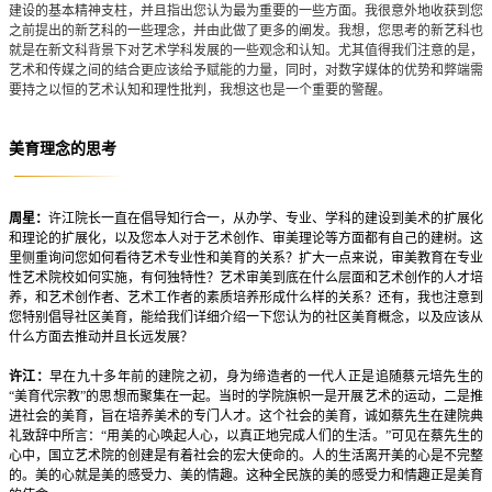
建设的基本精神支柱，并且指出您认为最为重要的一些方面。我很意外地收获到您
之前提出的新艺科的一些理念，并由此做了更多的阐发。我想，您思考的新艺科也
就是在新文科背景下对艺术学科发展的一些观念和认知。尤其值得我们注意的是，
艺术和传媒之间的结合更应该给予赋能的力量，同时，对数字媒体的优势和弊端需
要持之以恒的艺术认知和理性批判，我想这也是一个重要的警醒。
美育理念的思考
周星：
许江院长一直在倡导知行合一，从办学、专业、学科的建设到美术的扩展化
和理论的扩展化，以及您本人对于艺术创作、审美理论等方面都有自己的建树。这
里侧重询问您如何看待艺术专业性和美育的关系？扩大一点来说，审美教育在专业
性艺术院校如何实施，有何独特性？艺术审美到底在什么层面和艺术创作的人才培
养，和艺术创作者、艺术工作者的素质培养形成什么样的关系？还有，我也注意到
您特别倡导社区美育，能给我们详细介绍一下您认为的社区美育概念，以及应该从
什么方面去推动并且长远发展？
许江：
早在九十多年前的建院之初，身为缔造者的一代人正是追随蔡元培先生的
“美育代宗教”的思想而聚集在一起。当时的学院旗帜一是开展艺术的运动，二是推
进社会的美育，旨在培养美术的专门人才。这个社会的美育，诚如蔡先生在建院典
礼致辞中所言：“用美的心唤起人心，以真正地完成人们的生活。”可见在蔡先生的
心中，国立艺术院的创建是有着社会的宏大使命的。人的生活离开美的心是不完整
的。美的心就是美的感受力、美的情趣。这种全民族的美的感受力和情趣正是美育