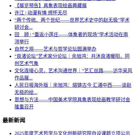
【展览预告】具象表现绘画典藏展
许江 | 动漫有情 感怀无尽
“两个传统、两个世纪——世界艺术史中的赵无极”学术
研讨会...
回 顾 | “重返小莲庄——体象者的现场”学术活动在南
浔举行
自然之观——艺术与哲学论坛圆满举办
“良渚论坛”艺术家分论坛｜余旭鸿：共沐良渚暖阳，同
创艺术气象
文化连接心灵，艺术沟通世界｜“艺汇丝路——访华采风
作品展...
人民日报海外版｜余旭鸿：熔铸古今 汇通中西——谈赵
无极的绘...
思想与方法——中国美术学院具象表现绘画教学研讨会
隆重召开
最新新闻
2025年度艺术哲学与文化创新研究院自设课题立项公示