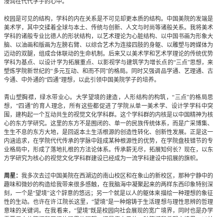
浸润在代代学子的心中。
校园是可见的结构，学科的内在关系是不可见却更本质的结构。中国美院的发端是
美术学，其中交揉着全球与本土、传统与创新、人文与时尚等诸般关系。我将美术
学科的诸般专业比德人的形状结构，以艺术理论为心脏结构、以中国书画为形象大
脑、以油画和版画为左膀右臂、以综合艺术为连接四肢的身躯、以雕塑与跨媒体为
迈动的双腿，组成合体联动的生命机制。后来又以美术学和艺术学理论的传统优势
学科为基点、以设计学为拓展重点、以影视学与建筑学为增长点的“三点”思想，来
塑炼学院新世纪的“多元互动、和而不同”的格局。同时又强调品学通、艺理通、古
今通、中外通的“四通”理想，以此引领中国美院学子的培养。
青山塑胸襟，绿水带业心。大学望境的建造，人形结构的构筑，“三点”的格局思
想，“四通”的育人理念，所有这些都促进了学院从单一美术学、设计学学科中突
围，建构起一个互动共生的视觉文化学科群。这个学科群的内核是以中国精神为核
心的东方学研究。这里的东方不是囿闭的、单一的民族传统体系，而是广采博集、
生生不息的东方大地，是回返本土生活根源的创造性转化、创新性发展。正是这一
内涵追求，在学院代代传承的学脉中跬成某种根源性的优势，在学院盘枝错节的专
业格局中，形成了落地扎根的方法论体系。传承薪无尽，拓展知何长？现在，以东
方学研究为核心的视觉文化学科群建设已经成为一流学科建设中招展的旗帜。
周星：
我多次去过中国美院在西湖边的南山校区和在象山的新校区，那种宁静中的
趣味和微妙的构造给我带来很多感触，在我脑海中凝聚起来的两样东西印象特别深
刻，一个是“望境”这个辞意的悠远；另一个就是以人的躯体来描绘一种理想的象征
性的生动。也许在许江院长这里，“望境”是一种熔铸于生活理想与理性思辨的哲理
意味的关键词。在我看来，“望境”既是校园向社会展现的宽广境界，同时也是办学