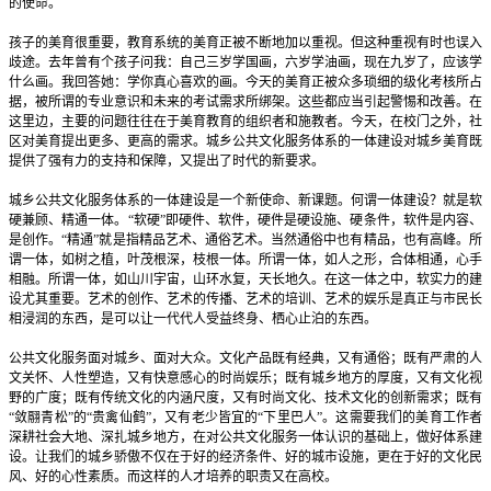
的使命。
孩子的美育很重要，教育系统的美育正被不断地加以重视。但这种重视有时也误入
歧途。去年曾有个孩子问我：自己三岁学国画，六岁学油画，现在九岁了，应该学
什么画。我回答她：学你真心喜欢的画。今天的美育正被众多琐细的级化考核所占
据，被所谓的专业意识和未来的考试需求所绑架。这些都应当引起警惕和改善。在
这里边，主要的问题往往在于美育教育的组织者和施教者。今天，在校门之外，社
区对美育提出更多、更高的需求。城乡公共文化服务体系的一体建设对城乡美育既
提供了强有力的支持和保障，又提出了时代的新要求。
城乡公共文化服务体系的一体建设是一个新使命、新课题。何谓一体建设？就是软
硬兼顾、精通一体。“软硬”即硬件、软件，硬件是硬设施、硬条件，软件是内容、
是创作。“精通”就是指精品艺术、通俗艺术。当然通俗中也有精品，也有高峰。所
谓一体，如树之植，叶茂根深，枝根一体。所谓一体，如人之形，合体相通，心手
相融。所谓一体，如山川宇宙，山环水复，天长地久。在这一体之中，软实力的建
设尤其重要。艺术的创作、艺术的传播、艺术的培训、艺术的娱乐是真正与市民长
相浸润的东西，是可以让一代代人受益终身、栖心止泊的东西。
公共文化服务面对城乡、面对大众。文化产品既有经典，又有通俗；既有严肃的人
文关怀、人性塑造，又有快意感心的时尚娱乐；既有城乡地方的厚度，又有文化视
野的广度；既有传统文化的内涵尺度，又有时尚文化、技术文化的创新需求；既有
“敛翮青松”的“贵禽仙鹤”，又有老少皆宜的“下里巴人”。这需要我们的美育工作者
深耕社会大地、深扎城乡地方，在对公共文化服务一体认识的基础上，做好体系建
设。让我们的城乡骄傲不仅在于好的经济条件、好的城市设施，更在于好的文化民
风、好的心性素质。而这样的人才培养的职责又在高校。