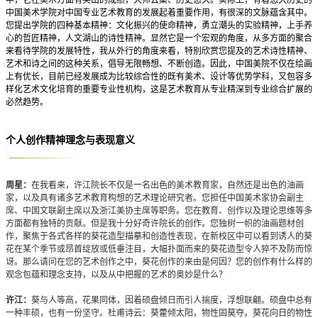
中国美术学院对中国专业艺术教育的发展起着重要作用，有很深的文脉蕴含其中。
您提出学院的四种基本精神：文化振兴的使命精神，勇立潮头的实验精神，上手养
心的哲匠精神，人文湖山的诗性精神。显然它是一个宏观的角度，从多方面的聚合
来看待学院的发展特性，我从外行的角度来看，特别欣赏您提及的艺术诗性精神、
艺术和诗之间的这种关系，倡导无限畅想、不断创造。因此，中国美院不仅在绘画
上有优长，目前已经发展成为比较综合性的既有美术、设计等优势学科，又包容多
样化艺术文化培育的重要专业性机构，这是艺术教育从专业精深到专业综合扩展的
必然趋势。
个人创作精神理念与表现意义
周星：
在我看来，许江院长不仅是一名出色的美术教育家，自然还是出色的油画
家，以及具有诸多艺术教育构想的艺术理论研究者。您担任中国美术家协会副主
席、中国文联副主席以及浙江美协主席等职务。您在教育、创作以及理论思维等多
方面都有独特的贡献。但是我十分好奇许院长的创作。您独树一帜的油画题材创
作，聚焦于各式各样的葵花造型描摹和创造性表现，在新校区中可以看到诱人的葵
花在某个季节或昂首绽放或低垂注目，大幅扑面而来的葵花造型令人猝不及防而惊
讶。那么请问在您的艺术创作之中，葵花创作的来由是何因？您的创作有什么样的
观念包蕴和理念支持，以及从中把握的艺术的奥妙是什么？
许江：
葵与人等高，花果同体，因着硕盘倾日而引人揣度，浮想联翩。硕盘中总有
一种丰硕，也有一份坚守。杜甫诗云：葵藿倾太阳，物性固莫夺。葵花向日的物性