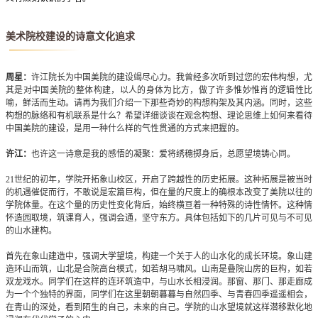
美术院校建设的诗意文化追求
周星：
许江院长为中国美院的建设竭尽心力。我曾经多次听到过您的宏伟构想，尤
其是对中国美院的整体构建，以人的身体为比方，做了许多惟妙惟肖的逻辑性比
喻，鲜活而生动。请再为我们介绍一下那些奇妙的构想构架及其内涵。同时，这些
构想的脉络和有机联系是什么？希望详细谈谈在观念构想、理论思维上如何来看待
中国美院的建设，是用一种什么样的气性贯通的方式来把握的。
许江：
也许这一诗意是我的感悟的凝聚：爱将绣穗掷身后，总愿望境铸心同。
21世纪的初年，学院开拓象山校区，开启了跨越性的历史拓展。这种拓展是被当时
的机遇催促而行，不敢说是宏篇巨构，但在量的尺度上的确根本改变了美院以往的
学院体量。在这个量的历史性变化背后，始终横亘着一种特殊的诗性情怀。这种情
怀造园取境，筑课育人，强调会通，坚守东方。具体包括如下的几片可见与不可见
的山水建构。
首先在象山建造中，强调大学望境，构建一个关于人的山水化的成长环境。象山建
造环山而筑，山北是合院高台模式，如若胡马啸风。山南是叠院山房的巨构，如若
双龙戏水。同学们在这样的连环筑造中，与山水长相浸润。那窗、那门、那走廊成
为一个个独特的界面，同学们在这里朝朝暮暮与自然四季、与青春四季遥遥相会，
在青山的深处，看到陌生的自己，未来的自己。学院的山水望境就这样潜移默化地