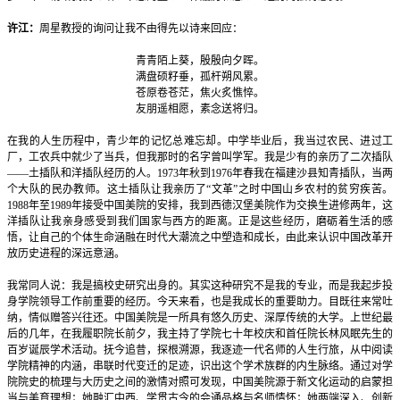
许江：
周星教授的询问让我不由得先以诗来回应：
青青陌上葵，殷殷向夕晖。
满盘硕籽垂，孤杆朔风累。
苍原卷苍茫，焦火炙憔悴。
友朋遥相愿，素念送将归。
在我的人生历程中，青少年的记忆总难忘却。中学毕业后，我当过农民、进过工
厂，工农兵中就少了当兵，但我那时的名字曾叫学军。我是少有的亲历了二次插队
——土插队和洋插队经历的人。1973年秋到1976年春我在福建沙县知青插队，当两
个大队的民办教师。这土插队让我亲历了“文革”之时中国山乡农村的贫穷疾苦。
1988年至1989年接受中国美院的安排，我到西德汉堡美院作为交换生进修两年，这
洋插队让我亲身感受到我们国家与西方的距离。正是这些经历，磨砺着生活的感
悟，让自己的个体生命涵融在时代大潮流之中塑造和成长，由此来认识中国改革开
放历史进程的深远意涵。
我常同人说：我是搞校史研究出身的。其实这种研究不是我的专业，而是我起步投
身学院领导工作前重要的经历。今天来看，也是我成长的重要助力。目既往来常吐
纳，情似赠答兴往还。中国美院是一所具有悠久历史、深厚传统的大学。上世纪最
后的几年，在我履职院长前夕，我主持了学院七十年校庆和首任院长林风眠先生的
百岁诞辰学术活动。抚今追昔，探根溯源，我逐迹一代名师的人生行旅，从中阅读
学院精神的内涵，串联时代变迁的足迹，识出这个学术族群的内生脉络。通过对学
院院史的梳理与大历史之间的激情对照可发现，中国美院源于新文化运动的启蒙担
当与美育理想；她融汇中西、学贯古今的会通品格与名师情怀；她两端深入、创新