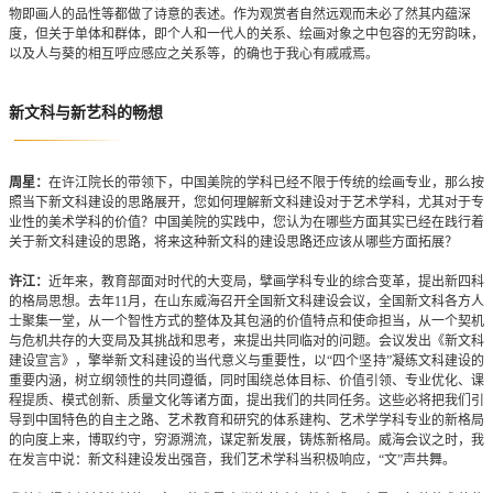
物即画人的品性等都做了诗意的表述。作为观赏者自然远观而未必了然其内蕴深
度，但关于单体和群体，即个人和一代人的关系、绘画对象之中包容的无穷韵味，
以及人与葵的相互呼应感应之关系等，的确也于我心有戚戚焉。
新文科与新艺科的畅想
周星：
在许江院长的带领下，中国美院的学科已经不限于传统的绘画专业，那么按
照当下新文科建设的思路展开，您如何理解新文科建设对于艺术学科，尤其对于专
业性的美术学科的价值？中国美院的实践中，您认为在哪些方面其实已经在践行着
关于新文科建设的思路，将来这种新文科的建设思路还应该从哪些方面拓展？
许江：
近年来，教育部面对时代的大变局，擘画学科专业的综合变革，提出新四科
的格局思想。去年11月，在山东威海召开全国新文科建设会议，全国新文科各方人
士聚集一堂，从一个智性方式的整体及其包涵的价值特点和使命担当，从一个契机
与危机共存的大变局及其挑战和思考，来提出共同临对的问题。会议发出《新文科
建设宣言》，擎举新文科建设的当代意义与重要性，以“四个坚持”凝练文科建设的
重要内涵，树立纲领性的共同遵循，同时围绕总体目标、价值引领、专业优化、课
程提质、模式创新、质量文化等诸方面，提出我们的共同任务。这些必将把我们引
导到中国特色的自主之路、艺术教育和研究的体系建构、艺术学学科专业的新格局
的向度上来，博取约守，穷源溯流，谋定新发展，铸炼新格局。威海会议之时，我
在发言中说：新文科建设发出强音，我们艺术学科当积极响应，“文”声共舞。