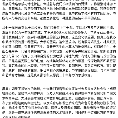
发展的策略思想与诗性特征，伴随着与我们长相浸润的西湖湖山，都渐渐地浮游上
来、显现出来。我感受到了这种学脉中流淌着的丰神情韵和筋骨理路，我感受到了
这股学脉在时代激湍中勇立潮头的特色与担当，我与这所学校所有的学历历程、与
所有人与事的交往和亲熟，都由之转化成一种脉脉的亲情和莘莘的责任。
从七十年校庆到九十年校庆，我在院长位上二十年。学院从2万多平方米的空间，
发展为近50万平方米的学城；学生从800多人发展到8000多人；学科专业从美术、
设计发展到五个一级学科融通共进的新艺科格局。这些变化很重要，但真正在我心
中秉持不变的是一种望境，大学的望境。这个望境中，既有蔡元培先生、林风眠先
生的孤山烟雨；有黄宾虹先生、潘天寿先生山水草木的沧桑噎心；有肖峰先生、全
山石先生等一代名师的博采广集、时代勃发；又有众多先师思痕斑驳、筚路蓝缕的
坚守与苦斗；有源于民间和自觉的实验理想与诗性气质；有地方的特色与珍贵的品
质。正是这些无限生动的往昔，构成美院脉络与史诗的根基，深深地陶养和教育着
我。直若象山的山水望境，我在那里看到四季、看到风神、看到诗与远方。面对望
境，总有一份特殊的充盈，把日常和心愿投进去，与学院的建设相会，与艺术创作
和艺术育才相会。这是真正指引和支撑我二十年努力的思想根源。
周星：
如果不是这次的访谈，也许我们所看到的许江院长大多是在各种会议上阐释
管理经验、阐释艺术创作理念，以及大气磅礴地抒发自己对于学科发展和对中国艺
术教育事业，尤其是美术院校艺术教育事业的宏愿。我很高兴的是，借此询问第一
次了解到您经历的细微之处，以及培育与触发您后来成为出色的艺术院校院长的来
由，也多少窥见了许院长的心理、情感以及思考的蕴藏。我觉得我得到的印证就
是，您是一位充满理性也充满着激情的艺术管理者，同时是对于诗和远方的内在含
义有深刻认识的学者。