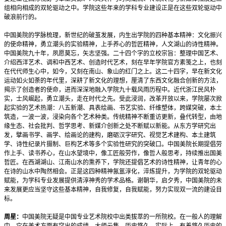
组相向相成的双轮驱动之中。学院这些年来的学科专业建设正是在这些双轮驱动中
破浪前行的。
中国美院的学脉梳理，新世纪的破茧发展，内生出学院的四种基本精神：文化振兴
的使命精神，勇立潮头的实验精神，上手养心的哲匠精神，人文湖山的诗性精神。
中国美院九十年，夙愿莫忘，矢志坚强。二十四个字的立校宗旨：整理中国艺术、
介绍西洋艺术、调和中西艺术、创造时代艺术，刻在早年学院官方素笺之上，也刻
在代代师生心中，如今，又刻在南山、象山的红门之上。这二十四字，早在新文化
运动如火如荼的年代里，深耕了新文化的理想，厘清了东西文化融合创新的方法，
揭示了创造者的使命，进而深深地融入学院九十载风雨历程中。近代浙江民风朴
实，士风崛起，勇立潮头，走在时代之先。受此浸润，改革开放以来，学院屡次掀
起实验的艺术热潮：八五新潮、具表绘画、书艺实验、纤维塑体，跨媒突破，本土
筑造，一波一波，浸染向各个艺术种类。传统精神不断重访更新，叠代转型，由地
缘生态、社会批判、哲学思考、新媒介创新之处不断赋以新能。从东方学研究出
发，擘画书学、画学、绘画论的建构，磨砺汉字研究、视觉艺术建构、本土建筑
学、诗性纪录片摄制、巨构艺术等多个实验性研究的突破口。中国美院长期提倡劳
作上手、读书养心，在山水望境中，像工匠般劳作，像哲人般思考，持续推出国美
哲匠。在西湖湖山、江南山水的熏养下，学院还提倡艺术的诗性精神，让青年的心
在诗的山水中陶然相会。正是这四种精神氤氲淳化，淬炼提升，为学院的双轮驱动
赋能，为学科专业发展提供清淳神秀的学术品格。谢朝华，启夕秀，中国美院的未
来发展更应当坚守这些基本精神，自我修复，自我赋能，努力实现双一流的建设目
标。
周星：
中国美院无疑是中国专业艺术院校中出类拔萃的一所院校。在一般人的理解
中，它在美术方面有突出的成绩，大师云集、历史悠久。实际上，有着悠久历史的