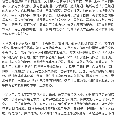
我曾经提出过新艺科的观念。艺术是人类的基本智性方式，它是以各种艺术的传
承、拓展为学术载体，指向艺理兼通、心手兼通、道技兼通、地域与普世价值兼通
的人文之学。它以形象的思维、身体的感受、动情的技艺、独创的语言来培养人的
心智，完善人的心性，提升人的心灵。习近平总书记讲四个自信，强调文化自信是
最根本、最深厚的自信，就是因为文艺为文化树立了最普遍、最形象的根基，而文
艺的内涵宏博，特征独绝，又成为了文化自信中最铭心莫忘的标志。《新文科建设
宣言》中提出的构建中国学派、繁荣时代文化、培养创新人才正是新文科背景下新
艺科的使命与任务。
艺科之间的语言各不相同，形态殊异，但其内涵都是人的价值观之学。繁体的
“觀”，是大眼睛的猛禽，翔于天而俯察大地，无所不见。这种“觀”是渗入我们身体
中去的，是让我们的心与之长相浸润而凝成的。各艺术种类通过专业之学将这种
“觀”融入青年的心眼，化作生命的品味与精神，化作创造的底色与内蕴，化作语言
的风神与原创的特色。这种“觀”及其品评爱赏，是基于以茶米为食、麻丝为衣、竹
陶为用、林泉为居的生活世界与器道系统的，是基于“目既往还，心亦吐纳”“情往
似赠，兴来如答”的东方诗性及相关历史、哲学体系的，是基于浩瀚深厚的文明典
籍、精神经典来实现其一代复一代生生不息的传承与创化的，是基于青山无尽、绿
水长流的山水化育及其行为与精神的凝塑的。这些可以成为新艺科的共同基础，为
中国的艺术教育铸炼本根，塑励初心。
艺科之中，美术学是视觉艺术类，舞蹈音乐学是舞台艺术类，戏剧影视学是表演综
合类，设计学是应用艺术类，艺术学理论是理论研究类。各种类别有自己的形式时
空、自己的语言特点、自己的历史沿革，但它们对民族传统的根源吮吸，对历史经
典的表现与转释，对独特民风精神的转释与生发，却都是一理相同，其“气之动
物，物之感人，摇荡性情，形诸舞咏”的语言之理都是相通的。正是这种语言不同