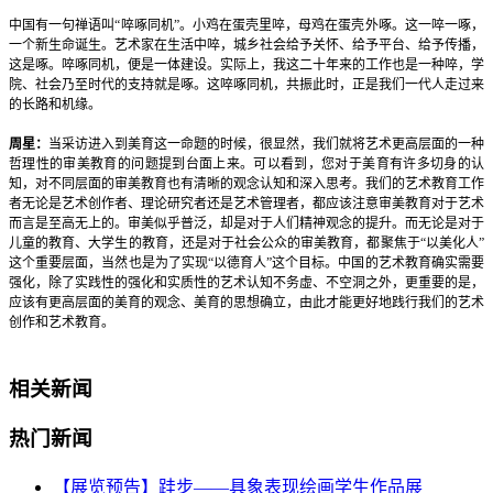
中国有一句禅语叫“啐啄同机”。小鸡在蛋壳里啐，母鸡在蛋壳外啄。这一啐一啄，
一个新生命诞生。艺术家在生活中啐，城乡社会给予关怀、给予平台、给予传播，
这是啄。啐啄同机，便是一体建设。实际上，我这二十年来的工作也是一种啐，学
院、社会乃至时代的支持就是啄。这啐啄同机，共振此时，正是我们一代人走过来
的长路和机缘。
周星：
当采访进入到美育这一命题的时候，很显然，我们就将艺术更高层面的一种
哲理性的审美教育的问题提到台面上来。可以看到，您对于美育有许多切身的认
知，对不同层面的审美教育也有清晰的观念认知和深入思考。我们的艺术教育工作
者无论是艺术创作者、理论研究者还是艺术管理者，都应该注意审美教育对于艺术
而言是至高无上的。审美似乎普泛，却是对于人们精神观念的提升。而无论是对于
儿童的教育、大学生的教育，还是对于社会公众的审美教育，都聚焦于“以美化人”
这个重要层面，当然也是为了实现“以德育人”这个目标。中国的艺术教育确实需要
强化，除了实践性的强化和实质性的艺术认知不务虚、不空洞之外，更重要的是，
应该有更高层面的美育的观念、美育的思想确立，由此才能更好地践行我们的艺术
创作和艺术教育。
相关新闻
热门新闻
【展览预告】跬步——具象表现绘画学生作品展