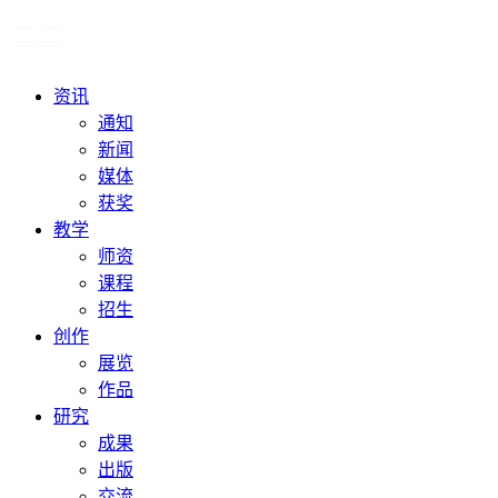
资讯
通知
新闻
媒体
获奖
教学
师资
课程
招生
创作
展览
作品
研究
成果
出版
交流