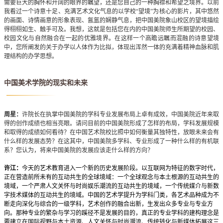
需要巨大的胸怀和开阔的眼界的瞩望，还是您自己的一种胸襟和希望之境界。以前
我看过一个诗意十足、充满艺术文化气息的以学校“望境”为核心的影片，其中悠然
的画面、诗情画意的形象表现、氤氲的娴静气息，把中国美院象山校区的望境描绘
得栩栩如生、触手可及。我想，这就是包括您在内的中国美院师生所期望的校园、
校园文化与自然融合在一起的优雅境界。在这样一个高瞻远瞩而混融的诗意望境
中，您所阐发的关于办学以人体作为比拟，体现出浑然一体的充满着精神血脉和肌
理结构的办学思想。
中国美术学院的现实和未来
周星：
许院长在执掌中国美院的学科专业发展布局上卓有成效，中国美院近年来取
得的创作成绩也相当亮眼。请问目前的中国美院形成了怎样的布局，学科发展规模
和取得的成绩如何看待？在中国艺术院校比照中如何衡量其独特性，放眼未来会有
什么样的发展态势？在这其中，中国美院多学科、专业形成了一种什么样的有机联
系？您认为，将来中国美院的发展应该走什么样的方向？
许江：
今天的艺术教育进入一个新的历史发展阶段。以互联网为特征的数字时代，
正在营造前所未有的互动共生的全球境域：一个全球观念与本土根源的互动共生的
境域，一个严肃人文关怀与时尚娱乐潮流的互动共生的境域，一个传统媒介与新数
字技术媒体的互动共生的境域。中国的艺术学提升为学科门类，各艺术品种成为不
断走向深化与综合的一级学科，艺术创作的融合出新，生发出众多专业与专业方
向。那种专业的繁杂与学习的蹊径不是发展的目的，真正的专业学科的建构理念是
要建立在国际视野与本土资源、人文关怀与时尚潮流、传统转化与新媒体拓展这三