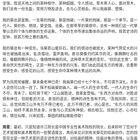
坚强，叙说天地之间的某种相守、某种超越，令人感动。草木寄人心，面对草木，
我们总有一份充盈，常将万物投进去，去与心灵相会。所以我画葵、塑葵。
我的葵总是复数。一支葵的残破，那是残破；一片葵的残破，那是一个季节，是一
代人。葵炽热、燃烧，葵坚强、沧桑。在那莘莘的葵原中，总有一种我们这一代孳
孳以念的个体与群体的生命运象。个体的生命传递出集体命运的声响，就若史诗的
宏钟，就若万物之春的轰鸣。
我的葵总有一种变形。当葵若山壑巨石，我们的感动也被放大，某种气势宏大的兴
味也被抽离出来，虬须摆动，雷声轰响。那巨葵像灼灼其华的花，像腾腾吐舌的
焰，像翻转腾升的山，像随物伸展的风。这种草木花果的变形，“欣欣此生意”，带
来自然天性的萌生，正是一种东方诗意的兴发。我们由此回返东方的根源，去重新
感受生命，感受花的山河，感受生命中某种博大隽远的风神。
梦为风雨常催醒，葵未桑老神已奇！我画葵已经十七个年头，不可谓不深扎。许多
人说你可以改一改了。殊不知画葵即画人，画一代人的生命写照。一代人的生命行
不尽，青未了，如何放下呢？“江山留胜迹，我辈复登临。”东西方对自然、对胜迹
俱有神往，但观看的方法、表现的语言、精神的诗性皆有不同。“吾观风雨，览江
山，总觉风雨江山外有万不得已者在，此万不得已者，词心是也。”东方人的风雨
江山，始终不离自然本身，对象与心灵如有神契，相合相忘。目既往还，心亦吐
纳，情往似赠，兴来如答，葵园的耕耘哪能停歇！
周星：
最初，只是知道许江院长是中国专业性美术院校的院长，后来聆听了您对于
艺术管理和美术教育的一些警语箴言，再后来见识到有关葵花的绘画创作。您的回
答完全是一种艺术家的语言诗性的发挥，对绘画的精神、绘画对象的意味，以及画