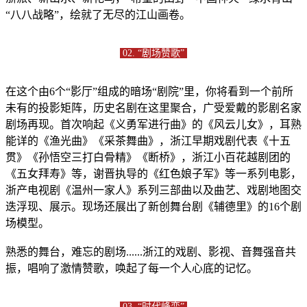
“八八战略”，绘就了无尽的江山画卷。
02. “剧场赞歌”
在这个由6个“影厅”组成的暗场“剧院”里，你将看到一个前所
未有的投影矩阵，历史名剧在这里聚合，广受爱戴的影剧名家
剧场再现。首次响起《义勇军进行曲》的《风云儿女》，耳熟
能详的《渔光曲》《采茶舞曲》，浙江早期戏剧代表《十五
贯》《孙悟空三打白骨精》《断桥》，浙江小百花越剧团的
《五女拜寿》等，谢晋执导的《红色娘子军》等一系列电影，
浙产电视剧《温州一家人》系列三部曲以及曲艺、戏剧地图交
迭浮现、展示。现场还展出了新创舞台剧《辅德里》的16个剧
场模型。
熟悉的舞台，难忘的剧场......浙江的戏剧、影视、音舞强音共
振，唱响了激情赞歌，唤起了每一个人心底的记忆。
03. “时代峰峦”