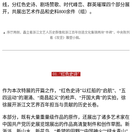
线，分红色史诗、剧场赞歌、时代峰峦、群英璀璨四个部分展
开，共展出艺术作品和史料800余件（组）。
▲ 序厅两侧，矗立着浙江文艺人历史群像和浙江百年创造文化集锦两块“丰碑”，中央陈列
着《攻坚》雕塑小稿。
01. “红色史诗”
作为本次特展的开篇之作，“红色史诗”以红船的“启航”、“五
四运动”的潮涌、“南昌起义”的枪声、“开国大典”的实拍，徐
徐展开浙江文艺界百年担当与贡献的历史长卷。
本部分，既有大量重量级作品的原作，还展出了诸多艺术家在
中国共产党历史展览馆展出的作品高清复制件和创作草图。新
浙派、新山水、新花鸟，“希望的田野”“中国神火”“绿水青山”