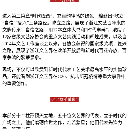
进入第三篇章“时代峰峦”，充满韵律感的绿色，绵延出“屹立”
“自信”“复兴”三条路径。屹立之路，展现了浙江文艺百年来的
文脉传承；自信之路，用12本立体大书和“时代丰碑”，浓缩了
12家省级文艺家协会的重点文艺实践活动和辉煌成果，以及自
2014年文艺工作座谈会以来，各协会获得的国家级奖项；复兴
之路，展现了浙江文艺界在改革开放后和新时代百花齐放、百
家争鸣的繁荣景象。
现场，不仅可以欣赏到新时代代表工艺美术最高水平的实物珍
品，还能看到浙江文艺界在G20、抗击新冠疫情等重大事件中
的重要创作。
04. “群英璀璨”
本部分十个柱形顶天立地，五十位文艺界的代表，立于时代的
广场之上，他们磨砺传世之作，灿若繁星；他们代表先锋力