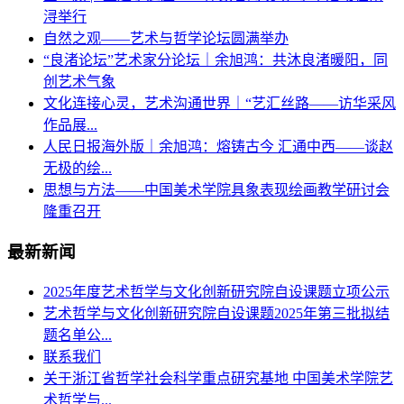
浔举行
自然之观——艺术与哲学论坛圆满举办
“良渚论坛”艺术家分论坛｜余旭鸿：共沐良渚暖阳，同
创艺术气象
文化连接心灵，艺术沟通世界｜“艺汇丝路——访华采风
作品展...
人民日报海外版｜余旭鸿：熔铸古今 汇通中西——谈赵
无极的绘...
思想与方法——中国美术学院具象表现绘画教学研讨会
隆重召开
最新新闻
2025年度艺术哲学与文化创新研究院自设课题立项公示
艺术哲学与文化创新研究院自设课题2025年第三批拟结
题名单公...
联系我们
关于浙江省哲学社会科学重点研究基地 中国美术学院艺
术哲学与...