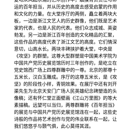
运的百年担当，并从历史的高度去感受启蒙的作用
和文化的力量。在大堂序厅的两侧，矗立着两块大
板，一边是浙江文艺人的历史群像，他们既是艺术
家的代表，也是人民的代表。他们众志成城、英姿
勃发。另一边是浙江百年创造的文化精品的汇聚，
这些作品的高度代表了浙江文艺的高度。它们情深
意切，山高水长。两块丰碑挟护着大堂，中央是
《攻坚》的群塑。这尊大型群塑是中国美术学院为
中国共产党历史展览馆历时三年创作的，是屹立在
党史馆西广场上四尊群雕中的一尊。北京的那尊十
五米长，汉白玉雕成。序厅的这尊五米长，是《攻
坚》的阶段性小样，青铜效果。在展厅中还有刘开
渠先生为北京天安门广场人民英雄纪念碑塑造的头
像稿；还有怀仁堂正面壁画《江山万里图》的等大
素描稿。远望可以当归，两尊群雕将《百年担当》
的展览与中国共产党历史展览馆连在一起，这些史
诗般的作品将艺术创作与党的伟业联系在一起，让
我们悠悠乎与颢气俱，此心莫得其涯。