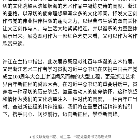
切的文化眺望从浩如烟海的艺术作品中凝练史诗的高度、浙江
的品格，以深切的使命理想摹写众多的文化叩问，抒发文艺创
作与党的伟业相伴相随的蓬勃之力，以经典与生活的双向关怀
让文艺创作与人、与生活大地紧紧相连，并以谱系的力量整体
展示出来。展览既可作为一部红色艺史来看，又可以作为名作
欣赏来读。
许江在主持中指出，此次展览既是献礼百年华诞的艺术特展，
又是浙江艺术工作者学习贯彻习近平总书记在庆祝中国共产党
成立100周年大会上讲话闻风而舞的大型工程，更是浙江艺术
界百年新征程的誓师大会。在习近平总书记的重要讲话中，贯
穿着一种深切的历史眺望，氤氲着动人的使命情怀，这种眺望
和情怀为我们的文化眺望注入一种时代的高度，一种百年正当
时、奋进新征程的精神维度。我们将在重要讲话精神的指引
下，携手同心、阔步前行，迈向新征程，攀登新高峰。
▲省文联党组书记、副主席、书记处常务书记陈瑶致辞