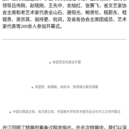
领导吕伟刚、赵晓刚、王先中、余旭红、张赛飞，省文艺家协
会主席和老艺术家代表全山石、骆恒光、鲍贤伦、程蔚东、嵇
锡贵、吴宗其、翁持更、杭间，及省各协会主席团成员、艺术
家代表等200余人参加开幕式。
▲ 朱国贤宣布展览开幕
▲ 朱国贤、姒健敏、成岳冲、陈铁雄为展览揭幕
▲ 中国文联副主席、省文联主席、中国美术学院学术委员会主任许江主持开幕式
许江回顾了特展的筹备过程并指出，在此次特展中，我们以深