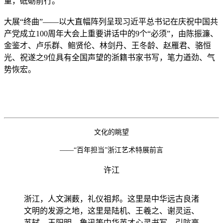
量，砥砺前行。
大展“终曲”——以大直幅阵列呈现习近平总书记在庆祝中国共
产党成立100周年大会上重要讲话中的9个“必须”，由陈振濂、
金鉴才、卢乐群、鲍贤伦、林剑丹、王冬龄、赵雁君、骆恒
光、祝遂之9位具有全国声望的浙籍书家书写，笔力遒劲、气
势恢宏。
文化的眺望
——“百年担当”浙江艺术特展前言
许江
浙江，人文渊薮，礼仪祖邦。这里是中华远古良渚
文明的发源之地，这里是陆机、王羲之、谢灵运、
苏轼、王阳明、鲁迅等中华英才心灵书写、引吭高