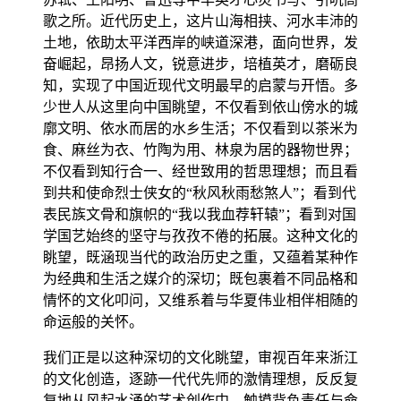
歌之所。近代历史上，这片山海相挟、河水丰沛的
土地，依助太平洋西岸的峡道深港，面向世界，发
奋崛起，昂扬人文，锐意进步，培植英才，磨砺良
知，实现了中国近现代文明最早的启蒙与开悟。多
少世人从这里向中国眺望，不仅看到依山傍水的城
廓文明、依水而居的水乡生活；不仅看到以茶米为
食、麻丝为衣、竹陶为用、林泉为居的器物世界；
不仅看到知行合一、经世致用的哲思理想；而且看
到共和使命烈士侠女的“秋风秋雨愁煞人”；看到代
表民族文骨和旗帜的“我以我血荐轩辕”；看到对国
学国艺始终的坚守与孜孜不倦的拓展。这种文化的
眺望，既涵现当代的政治历史之重，又蕴着某种作
为经典和生活之媒介的深切；既包裹着不同品格和
情怀的文化叩问，又维系着与华夏伟业相伴相随的
命运般的关怀。
我们正是以这种深切的文化眺望，审视百年来浙江
的文化创造，逐跡一代代先师的激情理想，反反复
复地从风起水涌的艺术创作中，触摸背负责任与命