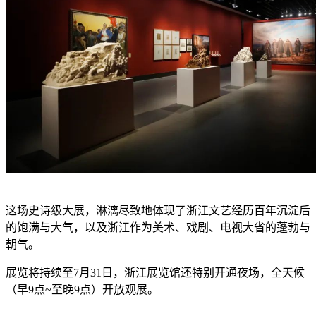
这场史诗级大展，淋漓尽致地体现了浙江文艺经历百年沉淀后
的饱满与大气，以及浙江作为美术、戏剧、电视大省的蓬勃与
朝气。
展览将持续至7月31日，浙江展览馆还特别开通夜场，全天候
（早9点~至晚9点）开放观展。