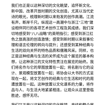
我们也正是以这种深切的文化眺望，追怀新文化、
新中国、改革开放时期的文化创造，尤其以当代史
诗的眼光，梳理新时期以来勃发的创作高潮。江流
有声，断岸千尺。纵观这一高潮中与浙江“三地”建
设相伴同行的各项艺术创作工程及其成绩，我们深
切地感受到“八八战略”的英明指引；感受到浙江红
色之旅高涨的创造激情；感受到新时期以来叙事伦
理和语言伦理的转向与提升；还感受到某种经典与
生活的双向关怀的特色品质和儒雅风采。同样，也
正是这种经典与生活的关怀成为这个展览的基本构
想，让这种浙江的文化特性贯注在展览的始终。我
们将名作与它的草图放置在一起；将名剧与它的设
计、景观模型放置在一起；将协会以大书的方式呈
现在一起，将文艺创作的经典与它生活和时代的周
遭放置在一起。这种放置以文化谱系的力量，将作
品与人、与生活大地紧紧相连，让观众从这里登临
胜迹，感怀无尽。
我们又正是以这种深切的文化眺望，来结构整个展