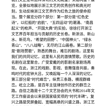
览，全景似地展示浙江文艺的优秀创作和高光时
刻，生动反映浙江文艺界作为红色之旅的使命担
当。整个展览分四个部分：第一部分是“红色史
诗”，以红船的“启航”、“五四运动”的潮涌、“南昌
起义”的枪声、“开国大典”的实拍，徐徐打开浙江
文艺界百年担当与贡献的历史长卷。新浙派、新山
水、新花鸟，“希望的田野”、“中国神火”、“绿水
青山”、“八八战略”，无尽的江山画卷。第二部分
是“剧场赞歌”，熟悉的舞台，难忘的剧场，这里有
我们的共同记忆，这里有人民的激情赞歌。历史的
名剧在这里聚合，广受爱戴的的影剧名家剧场再
现。在此，浙江的戏剧、影视、音舞强音共振，奏
鸣时代的宏钟大吕，又唤起每一个人深深的记忆。
第三部分是“时代峰峦”，纵贯三条路，横观群峰
峦。屹立之路，是百年主弦律创作历史的群峦之
路。自信之路是十二个文艺协会的大书和2014年文
艺工作座谈会以来获国家级奖项的“时代丰碑”。复
兴之路是荧屏叠起、宽幅高悬的兴盛之路，浙江艺