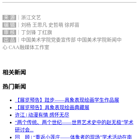
来 源
｜浙江文艺
编 辑
｜刘杨 王思凡 史哲萌 徐邦苗
审 核
｜丁剑锋 丁红旗
出 品
｜中国美术学院党委宣传部 中国美术学院新闻中
心 CAA融媒体工作室
相关新闻
热门新闻
【展览预告】跬步——具象表现绘画学生作品展
【展览预告】具象表现绘画典藏展
许江 | 动漫有情 感怀无尽
“两个传统、两个世纪——世界艺术史中的赵无极”学术
研讨会...
回 顾 | “重返小莲庄——体象者的现场”学术活动在南