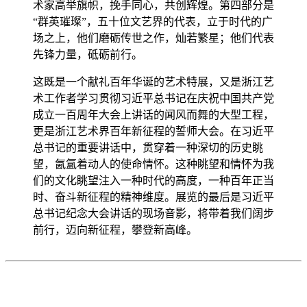
术家高举旗帜，挽手同心，共创辉煌。第四部分是
“群英璀璨”，五十位文艺界的代表，立于时代的广
场之上，他们磨砺传世之作，灿若繁星；他们代表
先锋力量，砥砺前行。
这既是一个献礼百年华诞的艺术特展，又是浙江艺
术工作者学习贯彻习近平总书记在庆祝中国共产党
成立一百周年大会上讲话的闻风而舞的大型工程，
更是浙江艺术界百年新征程的誓师大会。在习近平
总书记的重要讲话中，贯穿着一种深切的历史眺
望，氤氲着动人的使命情怀。这种眺望和情怀为我
们的文化眺望注入一种时代的高度，一种百年正当
时、奋斗新征程的精神维度。展览的最后是习近平
总书记纪念大会讲话的现场音影，将带着我们阔步
前行，迈向新征程，攀登新高峰。