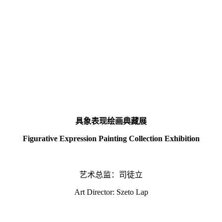
具象表现绘画典藏展
Figurative Expression Painting Co
llection Exhibition
艺术总监：司徒立
Art Director: Szeto Lap