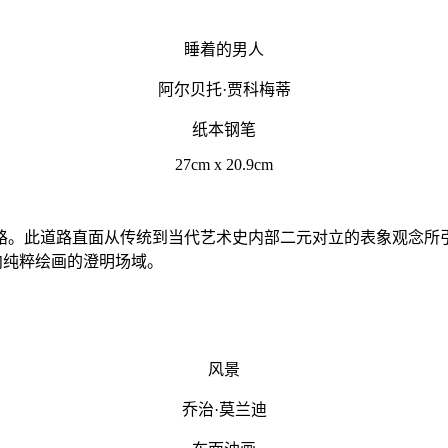
睡着的男人
阿尔贝托·贾科梅蒂
纸本钢笔
27cm x 20.9cm
路。此道路直面从传统到当代艺术史内部二元对立的表象观念所
通向纯粹绘画的澄明场域。
风景
乔治·莫兰迪