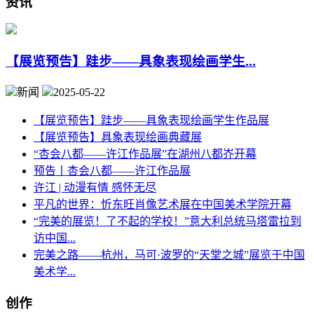
资讯
【展览预告】跬步——具象表现绘画学生...
新闻
2025-05-22
【展览预告】跬步——具象表现绘画学生作品展
【展览预告】具象表现绘画典藏展
“杏会八都——许江作品展”在湖州八都岕开幕
预告丨杏会八都——许江作品展
许江 | 动漫有情 感怀无尽
平凡的世界：忻东旺肖像艺术展在中国美术学院开幕
“完美的展览！了不起的学校！”意大利总统马塔雷拉到
访中国...
完美之路——杭州，马可·波罗的“天堂之城”展览于中国
美术学...
创作