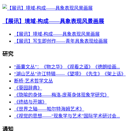
【展讯】境域-构成——具象表现风景画展
【展讯】境域-构成——具象表现风景画展
【展讯】​写生即创作——青年具象表现绘画展
研究
“画囊文丛”：《物之华》《观看之道》《德朗绘画...
“湖山艺丛”许江特辑——《望境》《先生》《架上话》
断桥·艺术哲学文丛
《葵园辞典》
《隐喻的身体——梅洛-庞蒂身体现象学研究》
《终结与开端》
《世界之轴——帕尔特海姆艺术》
《视觉的思想——“现象学与艺术”国际学术研讨会...
通知